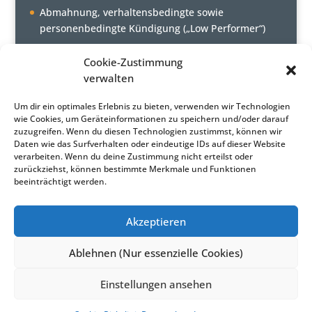
Abmahnung, verhaltensbedingte sowie
personenbedingte Kündigung („Low Performer“)
Cookie-Zustimmung
AKTUELLE NEWS
verwalten
Sachgrundlose Befristung – Vorbeschäftigung
Um dir ein optimales Erlebnis zu bieten, verwenden wir Technologien
Heimarbeit – Verdienstsicherung und
wie Cookies, um Geräteinformationen zu speichern und/oder darauf
zuzugreifen. Wenn du diesen Technologien zustimmst, können wir
Urlaubsabgeltung
Daten wie das Surfverhalten oder eindeutige IDs auf dieser Website
verarbeiten. Wenn du deine Zustimmung nicht erteilst oder
zurückziehst, können bestimmte Merkmale und Funktionen
beeinträchtigt werden.
Akzeptieren
Home
Portrait
Seminare
Inhouse-Seminare
News Archiv
Kontakt
Ablehnen (Nur essenzielle Cookies)
Links
Einstellungen ansehen
© APS Arbeitsrechtliche Praktiker Seminare GmbH,