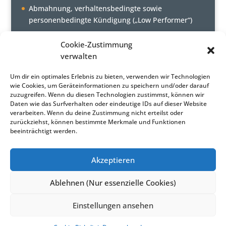
Abmahnung, verhaltensbedingte sowie
personenbedingte Kündigung („Low Performer“)
Cookie-Zustimmung
AKTUELLE NEWS
verwalten
Sachgrundlose Befristung – Vorbeschäftigung
Um dir ein optimales Erlebnis zu bieten, verwenden wir Technologien
Heimarbeit – Verdienstsicherung und
wie Cookies, um Geräteinformationen zu speichern und/oder darauf
zuzugreifen. Wenn du diesen Technologien zustimmst, können wir
Urlaubsabgeltung
Daten wie das Surfverhalten oder eindeutige IDs auf dieser Website
verarbeiten. Wenn du deine Zustimmung nicht erteilst oder
zurückziehst, können bestimmte Merkmale und Funktionen
beeinträchtigt werden.
Akzeptieren
Home
Portrait
Seminare
Inhouse-Seminare
News Archiv
Kontakt
Ablehnen (Nur essenzielle Cookies)
Links
Einstellungen ansehen
© APS Arbeitsrechtliche Praktiker Seminare GmbH,