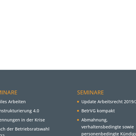
MINARE
SEMINARE
iles Arbeiten
Update Arbeitsrecht 2019/
strukturierung 4.0
BetrVG kompakt
ennungen in der Krise
Abmahnung,
verhaltensbedingte sowie
ch der Betriebsratswahl
personenbedingte Kündig
22