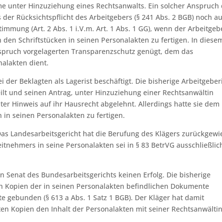
e unter Hinzuziehung eines Rechtsanwalts. Ein solcher Anspruch
 der Rücksichtspflicht des Arbeitgebers (§ 241 Abs. 2 BGB) noch a
mmung (Art. 2 Abs. 1 i.V.m. Art. 1 Abs. 1 GG), wenn der Arbeitgeb
den Schriftstücken in seinen Personalakten zu fertigen. In diesem
nspruch vorgelagerten Transparenzschutz genügt, dem das
nalakten dient.
 der Beklagten als Lagerist beschäftigt. Die bisherige Arbeitgeber
ilt und seinen Antrag, unter Hinzuziehung einer Rechtsanwältin
ter Hinweis auf ihr Hausrecht abgelehnt. Allerdings hatte sie dem
n in seinen Personalakten zu fertigen.
Das Landesarbeitsgericht hat die Berufung des Klägers zurückgewi
tnehmers in seine Personalakten sei in § 83 BetrVG ausschließlic
n Senat des Bundesarbeitsgerichts keinen Erfolg. Die bisherige
ich Kopien der in seinen Personalakten befindlichen Dokumente
gte gebunden (§ 613 a Abs. 1 Satz 1 BGB). Der Kläger hat damit
en Kopien den Inhalt der Personalakten mit seiner Rechtsanwältin