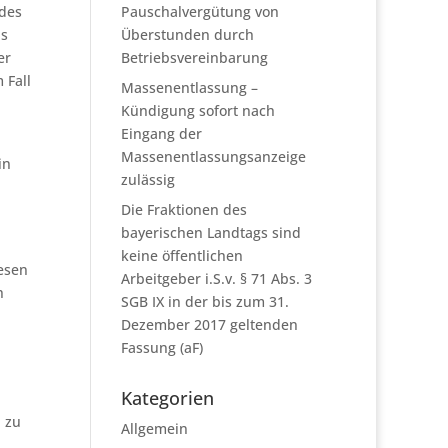
 des
Pauschalvergütung von
us
Überstunden durch
er
Betriebsvereinbarung
 Fall
Massenentlassung –
Kündigung sofort nach
Eingang der
Massenentlassungsanzeige
in
zulässig
Die Fraktionen des
bayerischen Landtags sind
keine öffentlichen
esen
Arbeitgeber i.S.v. § 71 Abs. 3
h
SGB IX in der bis zum 31.
Dezember 2017 geltenden
Fassung (aF)
Kategorien
 zu
Allgemein