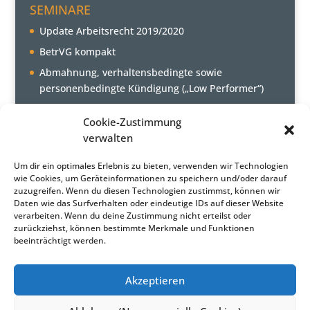
SEMINARE
Update Arbeitsrecht 2019/2020
BetrVG kompakt
Abmahnung, verhaltensbedingte sowie
personenbedingte Kündigung („Low Performer“)
Cookie-Zustimmung
AKTUELLE NEWS
verwalten
Sachgrundlose Befristung – Vorbeschäftigung
Um dir ein optimales Erlebnis zu bieten, verwenden wir Technologien
Heimarbeit – Verdienstsicherung und
wie Cookies, um Geräteinformationen zu speichern und/oder darauf
zuzugreifen. Wenn du diesen Technologien zustimmst, können wir
Urlaubsabgeltung
Daten wie das Surfverhalten oder eindeutige IDs auf dieser Website
verarbeiten. Wenn du deine Zustimmung nicht erteilst oder
zurückziehst, können bestimmte Merkmale und Funktionen
beeinträchtigt werden.
Akzeptieren
Home
Portrait
Seminare
Inhouse-Seminare
News Archiv
Kontakt