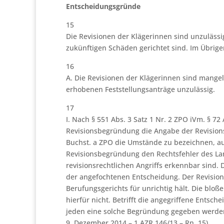
Entscheidungsgründe
15
Die Revisionen der Klägerinnen sind unzulässig
zukünftigen Schäden gerichtet sind. Im Übrig
16
A. Die Revisionen der Klägerinnen sind mangel
erhobenen Feststellungsanträge unzulässig.
17
I. Nach § 551 Abs. 3 Satz 1 Nr. 2 ZPO iVm. § 7
Revisionsbegründung die Angabe der Revisionsg
Buchst. a ZPO die Umstände zu bezeichnen, au
Revisionsbegründung den Rechtsfehler des La
revisionsrechtlichen Angriffs erkennbar sind
der angefochtenen Entscheidung. Der Revisio
Berufungsgerichts für unrichtig hält. Die blo
hierfür nicht. Betrifft die angegriffene Entsc
jeden eine solche Begründung gegeben werden. 
9. Dezember 2014 – 1 AZR 146/13 – Rn. 15).