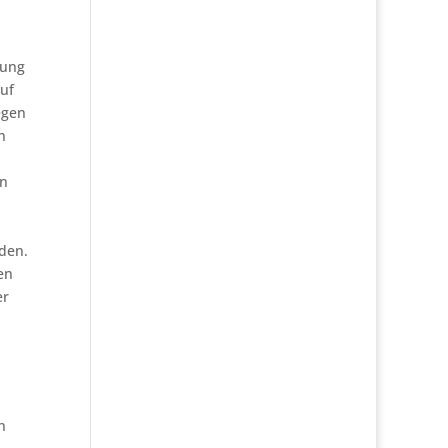
gung
auf
egen
n
en
den.
en
er
n