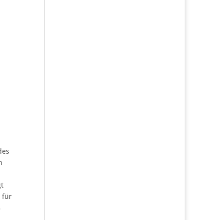
des
n
gt
 für
G