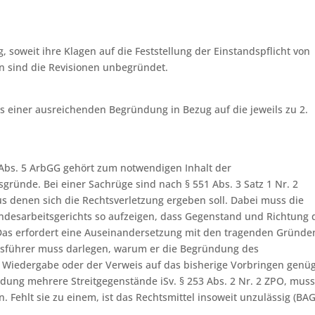
, soweit ihre Klagen auf die Feststellung der Einstandspflicht von
en sind die Revisionen unbegründet.
s einer ausreichenden Begründung in Bezug auf die jeweils zu 2.
2 Abs. 5 ArbGG gehört zum notwendigen Inhalt der
ründe. Bei einer Sachrüge sind nach § 551 Abs. 3 Satz 1 Nr. 2
s denen sich die Rechtsverletzung ergeben soll. Dabei muss die
ndesarbeitsgerichts so aufzeigen, dass Gegenstand und Richtung 
. Das erfordert eine Auseinandersetzung mit den tragenden Gründe
nsführer muss darlegen, warum er die Begründung des
ße Wiedergabe oder der Verweis auf das bisherige Vorbringen genü
heidung mehrere Streitgegenstände iSv. § 253 Abs. 2 Nr. 2 ZPO, muss
Fehlt sie zu einem, ist das Rechtsmittel insoweit unzulässig (BA