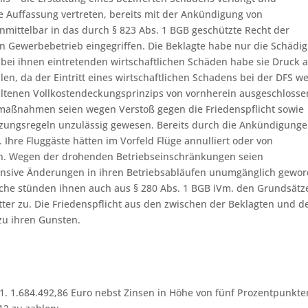
e Auffassung vertreten, bereits mit der Ankündigung von
ittelbar in das durch § 823 Abs. 1 BGB geschützte Recht der
 Gewerbebetrieb eingegriffen. Die Beklagte habe nur die Schädi
e bei ihnen eintretenden wirtschaftlichen Schäden habe sie Druck 
n, da der Eintritt eines wirtschaftlichen Schadens bei der DFS w
thaltenen Vollkostendeckungsprinzips von vornherein ausgeschlosse
fmaßnahmen seien wegen Verstoß gegen die Friedenspflicht sowie
zungsregeln unzulässig gewesen. Bereits durch die Ankündigung
Ihre Fluggäste hätten im Vorfeld Flüge annulliert oder von
. Wegen der drohenden Betriebseinschränkungen seien
ensive Änderungen in ihren Betriebsabläufen unumgänglich gewor
he stünden ihnen auch aus § 280 Abs. 1 BGB iVm. den Grundsätz
ter zu. Die Friedenspflicht aus den zwischen der Beklagten und d
zu ihren Gunsten.
u 1. 1.684.492,86 Euro nebst Zinsen in Höhe von fünf Prozentpunkte