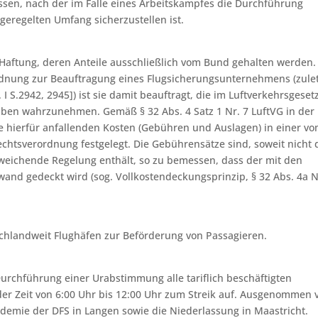
ssen, nach der im Falle eines Arbeitskampfes die Durchführung
eregelten Umfang sicherzustellen ist.
r Haftung, deren Anteile ausschließlich vom Bund gehalten werden.
ordnung zur Beauftragung eines Flugsicherungsunternehmens (zulet
I S.2942, 2945]) ist sie damit beauftragt, die im Luftverkehrsgeset
aben wahrzunehmen. Gemäß § 32 Abs. 4 Satz 1 Nr. 7 LuftVG in der 
ie hierfür anfallenden Kosten (Gebühren und Auslagen) in einer v
htsverordnung festgelegt. Die Gebührensätze sind, soweit nicht 
weichende Regelung enthält, so zu bemessen, dass der mit den
d gedeckt wird (sog. Vollkostendeckungsprinzip, § 32 Abs. 4a N
chlandweit Flughäfen zur Beförderung von Passagieren.
Durchführung einer Urabstimmung alle tariflich beschäftigten
 der Zeit von 6:00 Uhr bis 12:00 Uhr zum Streik auf. Ausgenommen 
demie der DFS in Langen sowie die Niederlassung in Maastricht.