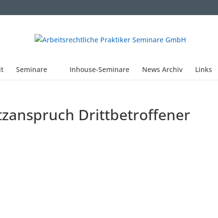
it
Seminare
Inhouse-Seminare
News Archiv
Links
tzanspruch Drittbetroffener