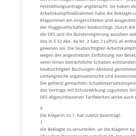
Feststellungsanträge angebracht. Sie haben di
Arbeitskampfmaßnahmen habe die Beklagte unm
Klägerinnen am eingerichteten und ausgeübten
der Fluggesellschaften beabsichtigt. Durch di
die DFS und die Bundesregierung ausüben wolle
des in § 32 Abs. 4a Nr. 2 Satz 2 LuftVG aF en
gewesen sei. Die beabsichtigten Arbeitskamp
wegen der angestrebten Einführung von Beset
seien ihnen beträchtliche Schäden entstanden. 
beabsichtigten Buchungen Abstand genommen
umfangreiche organisatorische und kostenint
Die geltend gemachten Schadensersatzansprüc
des Vertrags mit Schutzwirkung zugunsten Drit
DFS abgeschlossenen Tarifwerken wirke auch 
9
Die Klägerin zu 1. hat zuletzt beantragt,
1.
die Beklagte zu verurteilen, an die Klägerin z